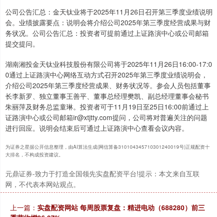
公司公告汇总：金天钛业将于2025年11月26日召开第三季度业绩说明
沪深300
4694.44
+43.13
+0.93%
会。业绩披露要点：说明会将介绍公司2025年第三季度经营成果与财
务状况。公司公告汇总：投资者可提前通过上证路演中心或公司邮箱
提交提问。
湖南湘投金天钛业科技股份有限公司将于2025年11月26日16:00-17:0
0通过上证路演中心网络互动方式召开2025年第三季度业绩说明会，
介绍公司2025年第三季度经营成果、财务状况等。参会人员包括董事
长李新罗、独立董事王善平、董事总经理樊凯、副总经理董事会秘书
朱丽萍及财务总监童琳。投资者可于11月19日至25日16:00前通过上
证路演中心或公司邮箱ir@xtjtty.com提问，公司将对普遍关注的问题
北证50
1134.24
+11.37
+1.01%
进行回应。说明会结束后可通过上证路演中心查看会议内容。
为证券之星据公开信息整理，由AI算法生成(网信算备310104345710301240019号)正规配资十
大排名，不构成投资建议。
元鼎证券-致力于打造全国领先实盘配资平台!提示：本文来自互联
网，不代表本网站观点。
上一篇：
实盘配资网站 每周股票复盘：精进电动（688280）前三