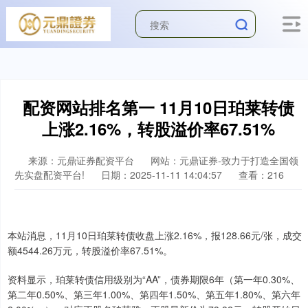
深证成指
14110.12
-34.08
-0.24%
配资网站排名第一 11月10日珀莱转债
上涨2.16%，转股溢价率67.51%
来源：元鼎证券配资平台
网站：元鼎证券-致力于打造全国领
先实盘配资平台!
日期：2025-11-11 14:04:57
查看：216
沪深300
4651.31
-6.85
-0.15%
本站消息，11月10日珀莱转债收盘上涨2.16%，报128.66元/张，成交
额4544.26万元，转股溢价率67.51%。
资料显示，珀莱转债信用级别为“AA”，债券期限6年（第一年0.30%、
第二年0.50%、第三年1.00%、第四年1.50%、第五年1.80%、第六年