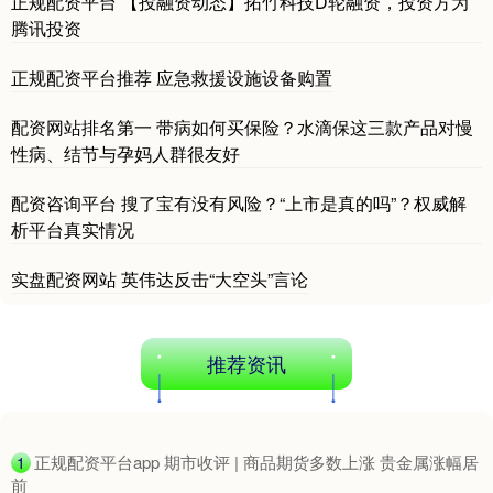
正规配资平台 【投融资动态】拓竹科技D轮融资，投资方为
腾讯投资
正规配资平台推荐 应急救援设施设备购置
配资网站排名第一 带病如何买保险？水滴保这三款产品对慢
性病、结节与孕妈人群很友好
沪深300
4651.31
-6.85
-0.15%
配资咨询平台 搜了宝有没有风险？“上市是真的吗”？权威解
析平台真实情况
实盘配资网站 英伟达反击“大空头”言论
推荐资讯
北证50
1122.88
+3.42
+0.30%
​正规配资平台app 期市收评 | 商品期货多数上涨 贵金属涨幅居
1
前