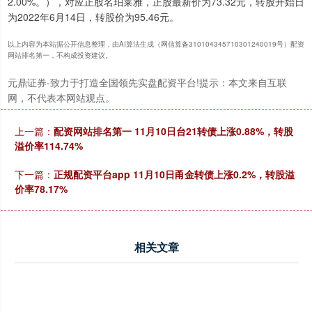
2.00%。），对应正股名珀莱雅，正股最新价为73.32元，转股开始日
为2022年6月14日，转股价为95.46元。
北证50
以上内容为本站据公开信息整理，由AI算法生成（网信算备310104345710301240019号）配资
1122.88
+3.42
+0.30%
网站排名第一，不构成投资建议。
元鼎证券-致力于打造全国领先实盘配资平台!提示：本文来自互联
网，不代表本网站观点。
上一篇：
配资网站排名第一 11月10日台21转债上涨0.88%，转股
溢价率114.74%
下一篇：
正规配资平台app 11月10日甬金转债上涨0.2%，转股溢
价率78.17%
创业板指
3515.56
-19.58
-0.55%
相关文章