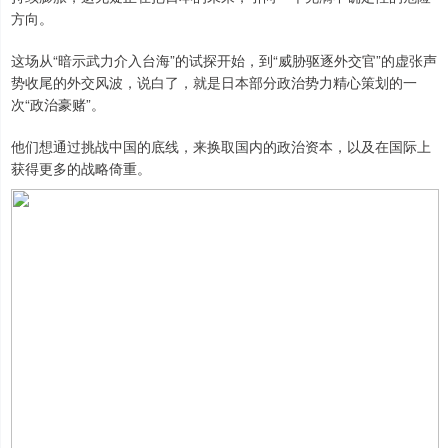
方向。
这场从“暗示武力介入台海”的试探开始，到“威胁驱逐外交官”的虚张声
势收尾的外交风波，说白了，就是日本部分政治势力精心策划的一
次“政治豪赌”。
他们想通过挑战中国的底线，来换取国内的政治资本，以及在国际上
获得更多的战略倚重。