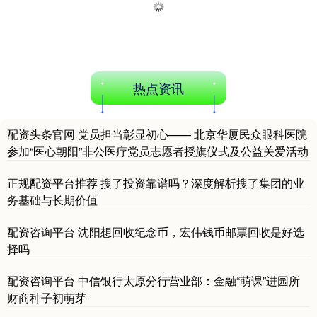
热点资讯
配资头条官网 党员担当彰显初心—— 北京华厦民众眼科医院
参加“医心朝阳”非公医疗党员志愿者授旗仪式及公益关爱活动
正规配资平台推荐 搜了投资靠谱吗？深度解析搜了集团的业
务基础与长期价值
配资咨询平台 沈阳想回收纪念币，宏伟钱币邮票回收是好选
择吗
配资咨询平台 中信银行太原分行营业部：金融“萌课”进园所
财商种子初萌芽