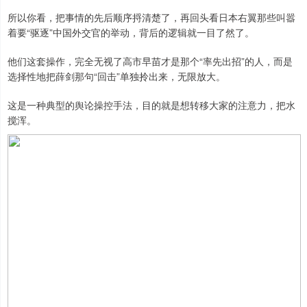
所以你看，把事情的先后顺序捋清楚了，再回头看日本右翼那些叫嚣
着要“驱逐”中国外交官的举动，背后的逻辑就一目了然了。
他们这套操作，完全无视了高市早苗才是那个“率先出招”的人，而是
选择性地把薛剑那句“回击”单独拎出来，无限放大。
这是一种典型的舆论操控手法，目的就是想转移大家的注意力，把水
搅浑。