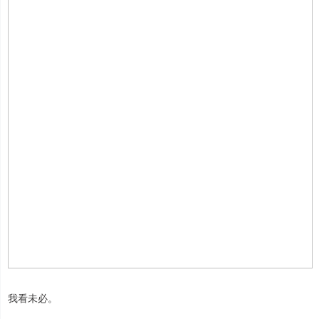
我看未必。