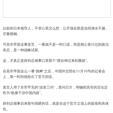
以前的日本领导人，不管心里怎么想，公开场合那是说得滴水不漏，
尽量模糊。
可高市早苗这番发言，一看就不是一时口误，而是精心算计过的政治
表态，是一种战略试探。
这，才真正是薛剑总领事口里那个“擅自伸过来的脑袋”。
在高市早苗这么一番“挑衅”之后，中国外交部在11月10号的记者会
上，第一时间就给出了官方回应。
发言人用了非常罕见的“连发三问”，质问日方，明确把高市的言论定
性为“粗暴干涉中国内政”。
薛剑总领事后来那句强硬的话，就是在这个官方立场上的延续和具体
化。