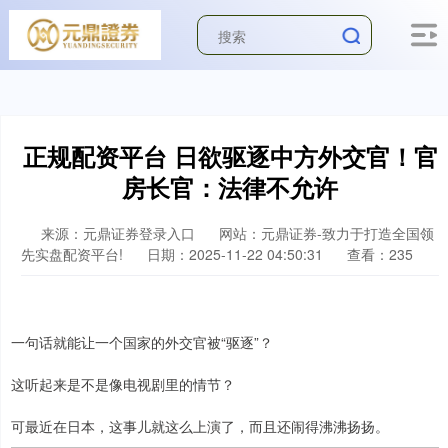
正规配资平台 日欲驱逐中方外交官！官
房长官：法律不允许
来源：元鼎证券登录入口
网站：元鼎证券-致力于打造全国领
先实盘配资平台!
日期：2025-11-22 04:50:31
查看：235
一句话就能让一个国家的外交官被“驱逐”？
这听起来是不是像电视剧里的情节？
可最近在日本，这事儿就这么上演了，而且还闹得沸沸扬扬。