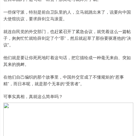
一些保守派，特别是前自卫队里的人，立马就跳出来了，说要向中国
大使馆抗议，要求薛剑立马滚蛋。
就连自民党的外交部门，也赶紧召开了紧急会议，就凭着这么一篇帖
子，匆匆忙忙就给薛剑定了个“罪”，然后就起草了那份要驱逐他的“决
议”。
他们就是要让你死死地盯着这句话，把它描绘成一种毫无来由、突如
其来的挑衅。
在他们自己编织的那个故事里，中国外交官成了不懂规矩的“惹事
精”，而日本呢，就是那个无辜的“受害者”。
可事实真相，真就这么简单吗？