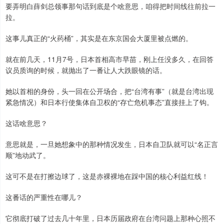
要弄明白薛剑总领事那句话到底是个啥意思，咱得把时间线往前拉一
拉。
这事儿真正的“火药桶”，其实是在东京国会大厦里被点燃的。
就在前几天，11月7号，日本首相高市早苗，刚上任没多久，在回答
议员质询的时候，就抛出了一番让人大跌眼镜的话。
她以首相的身份，头一回在公开场合，把“台湾有事”（就是台湾出现
紧急情况）和日本行使集体自卫权的“存亡危机事态”直接挂上了钩。
这话啥意思？
意思就是，一旦她想象中的那种情况发生，日本自卫队就可以“名正言
顺”地动武了。
这可不是在打擦边球了，这是赤裸裸地在踩中国的核心利益红线！
这番话的严重性在哪儿？
它彻底打破了过去几十年里，日本历届政府在台湾问题上那种心照不