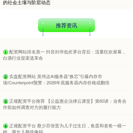
的社会土壤与阶层动态
推荐资讯
北证50
1122.88
-11.37
-1.00%
​配资网站排名第一 抖音封停低价茅台背后：流量狂欢谢幕，
1
白酒行业迎渠道革命
​实盘配资网站 英伟达AI服务器“换芯”引爆内存市
2
场!Counterpoint预警：2026年底服务器内存价格或翻倍
创业板指
3537.21
-25.90
-0.73%
​正规配资平台推荐 【公益惠企法律云课堂】第60讲：业务合
3
作前如何调查对方的履行能力
​正规配资平台 蔡少芬张晋为儿子过生日，鱼蛋和老爸一模一
4
样，两女儿颜值像妈