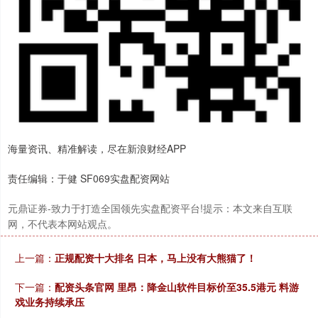
沪深300
4702.02
+7.59
+0.16%
海量资讯、精准解读，尽在新浪财经APP
责任编辑：于健 SF069实盘配资网站
北证50
1122.88
-11.37
-1.00%
元鼎证券-致力于打造全国领先实盘配资平台!提示：本文来自互联
网，不代表本网站观点。
上一篇：
正规配资十大排名 日本，马上没有大熊猫了！
下一篇：
配资头条官网 里昂：降金山软件目标价至35.5港元 料游
戏业务持续承压