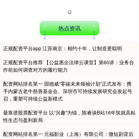
热点资讯
正规配资平台app 江苏南京：相约十年，让制造更聪明
深证成指
14316.96
+5.95
+0.04%
正规配资平台推荐 【公益惠企法律云课堂】第60讲：业务合
作前如何调查对方的履行能力
配资网站排名第一 固德威“零碳未来领袖计划”正式发布：携
手内蒙古老牛慈善基金会、深圳市可持续发展研究会发起号
召，重塑可持续公益新模式
最靠谱股票配资平台 以“兴趣”为锚，陈睿谈B站16年筑就高粘
沪深300
4702.02
+7.59
+0.16%
性生态与盈利新局
配资网站排名第一 元福影业（上海）有限公司：微短剧背后