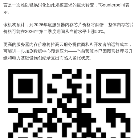
言是一次难以轻易消化如此规模需求的巨大转变，"Counterpoint表
示。
该机构预计，到2026年底服务器内存芯片价格将翻倍，整体内存芯片
上证综指
3966.59
+26.56
+0.67%
价格可能在2026年第二季度期间从当前水平上涨50%。
更高的服务器内存价格将推高云服务提供商和AI开发者的运营成本，
可能进一步加剧数据中心预算压力——当前预算本已因图形处理器升
级和电力基础设施创纪录支出而陷入紧张状态。
深证成指
14316.96
+5.95
+0.04%