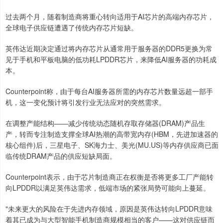
过去两个月，随着制造商将重心转向适用于AI芯片的高端内存芯片，
全球电子供应链遭遇了传统内存芯片短缺。
英伟达近期决定通过将内存芯片从通常用于服务器的DDR5更换为常
见于手机和平板电脑的低功耗LPDDR芯片，来降低AI服务器的功耗成
本。
Counterpoint称，由于每台AI服务器所需的内存芯片数量远超一部手
机，这一变化预计将引发行业无法应对的突然需求。
在调整产能结构——减少传统动态随机存取存储器(DRAM)产品生
产，转而专注制造支撑全球AI热潮的高带宽内存(HBM，先进加速器的
核心组件)后，三星电子、SK海力士、美光(MU.US)等内存供应商已面
临传统DRAM产品的供应短缺局面。
Counterpoint表示，由于芯片制造商正在权衡是否将更多工厂产能转
向LPDDR以满足英伟达需求，低端市场的紧张局势可能向上蔓延。
"未来更大的风险在于先进内存领域，原因是英伟达转向LPDDR意味
着其已成为与大型智能手机制造商规模相当的客户——这对供应链而