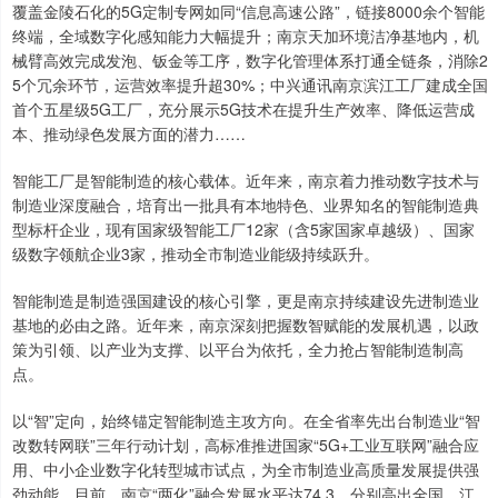
覆盖金陵石化的5G定制专网如同“信息高速公路”，链接8000余个智能
终端，全域数字化感知能力大幅提升；南京天加环境洁净基地内，机
械臂高效完成发泡、钣金等工序，数字化管理体系打通全链条，消除2
5个冗余环节，运营效率提升超30%；中兴通讯南京滨江工厂建成全国
首个五星级5G工厂，充分展示5G技术在提升生产效率、降低运营成
本、推动绿色发展方面的潜力……
智能工厂是智能制造的核心载体。近年来，南京着力推动数字技术与
制造业深度融合，培育出一批具有本地特色、业界知名的智能制造典
型标杆企业，现有国家级智能工厂12家（含5家国家卓越级）、国家
级数字领航企业3家，推动全市制造业能级持续跃升。
智能制造是制造强国建设的核心引擎，更是南京持续建设先进制造业
基地的必由之路。近年来，南京深刻把握数智赋能的发展机遇，以政
策为引领、以产业为支撑、以平台为依托，全力抢占智能制造制高
点。
以“智”定向，始终锚定智能制造主攻方向。在全省率先出台制造业“智
改数转网联”三年行动计划，高标准推进国家“5G+工业互联网”融合应
用、中小企业数字化转型城市试点，为全市制造业高质量发展提供强
劲动能。目前，南京“两化”融合发展水平达74.3，分别高出全国、江