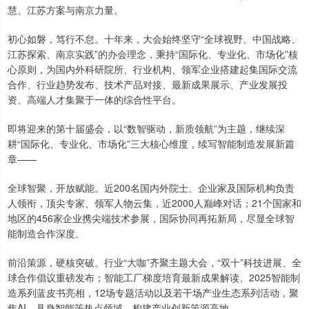
慧、江苏方案与南京力量。
初心如磐，笃行不怠。十年来，大会始终坚守“全球视野、中国战略、
江苏探索、南京实践”的办会理念，秉持“国际化、专业化、市场化”核
心原则，为国内外科研院所、行业机构、领军企业搭建起集国际交流
合作、行业趋势发布、技术产品对接、最新成果展示、产业发展投
资、高端人才集聚于一体的综合性平台。
即将迎来的第十届盛会，以“数智驱动，新质领航”为主题，继续深
耕“国际化、专业化、市场化”三大核心维度，续写智能制造发展新篇
章——
全球智聚，开放赋能。近200名国内外院士、企业家及国际机构负责
人领衔，顶尖专家、领军人物云集，近2000人巅峰对话；21个国家和
地区的456家企业携尖端技术参展，国际协同再拓新局，尽显全球智
能制造合作深度。
前沿策源，硬核突破。行业“大咖”齐聚主题大会，“双十”科技进展、全
球合作倡议重磅发布；智能工厂梯度培育最新成果解读、2025智能制
造系列蓝皮书亮相，12场专题活动以及若干场产业生态系列活动，聚
焦AI、具身智能等热点领域，构建产业创新策源高地。