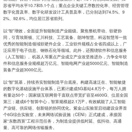
苏省平均水平10.7和5.1个点；重点企业关键工序数控化率、经营管理
数字化普及率、数字化研发设计工具普及率，已分别达到74.5%、9
2%、92.6%，均位居江苏省前列。
以“智”增效，全面提升智能制造产业能级。聚焦整机带动、软硬协
同，引育埃斯顿、汇川科技、工艺装备、朗坤智慧、科远智慧等一批
优秀的智能制造领域软硬件企业，工业软件规模占全省四成以上，广
泛应用于电子信息、钢铁石化等领域。此外，还围绕软件和信息服务
上证综指
3900.35
+21.92
+0.57%
（人工智能）、机器人等重点产业成立产业攻坚推进办，力争全年软
件和信息服务业规模超万亿元、智能电网产业超5000亿元、智能制造
装备产业超3000亿元。
以“智”筑基，持续夯实智能制造平台底座。构建高速泛在、智能敏捷
的数字化基础设施平台体系，已累计建成5G基站4.8万个，每万人拥
有量达50个；国家级互联网骨干直联点带宽扩容至4600G、位居全国
第三；建成6个智算中心，智算规模超2.1万P，有效赋能了人工智能
产业链、供应链、创新链的协同优化。紫金山实验室启动建设业界首
深证成指
14110.12
-34.08
-0.24%
个6G综合实验室，未来网络试验设施（CENI）正式建成，承接国
家“东数西算”工程示范任务，为制造业提供低时延、低抖动、高通
量、高可靠的网络传输服务。