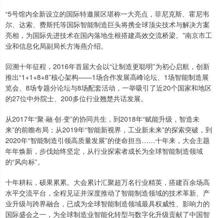
“5号馆内全新设立的国际特邀展区堪称一大亮点，菲尼克斯、霍尼韦
尔、达索、费斯托等国际智能制造巨头将携全球顶尖技术与解决方案
亮相，为国际先进技术在国内落地生根搭建高效交流桥梁。”南京市工
业和信息化局副局长方海燕介绍。
回溯十年征程，2016年首届大会以“让制造更聪明”为初心启航，创新
推出“1+1+8+8”核心架构——1场合作发展高峰论坛、1场智能制造展
览会、8场专题分论坛与8场配套活动，一举吸引了近20个国家和地区
的27位中外院士、200多位行业翘楚共话发展。
从2017年“聚·融·创·变”的协同共生，到2018年“赋能升级，智造未
来”的前瞻布局；从2019年“智能新视界，工业新未来”的探索突破，到
2020年“智能制造引领高质量发展”的使命担当……十年来，大会主题
年年焕新，步伐始终坚定，从行业探索者成长为全球智能制造领域
的“风向标”。
十年耕耘，硕果累累。大会累计汇聚超万名行业精英，搭建百余场高
水平交流平台，全程见证并深度推动了智能制造领域的技术革新、产
业升级与跨界融合，已成为全球智能制造领域最具权威性、影响力的
国际盛会之一，为全球制造业智能化转型与数字化升级贡献了中国智