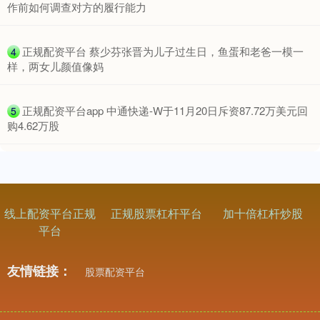
作前如何调查对方的履行能力
​正规配资平台 蔡少芬张晋为儿子过生日，鱼蛋和老爸一模一
4
样，两女儿颜值像妈
​正规配资平台app 中通快递-W于11月20日斥资87.72万美元回
5
基金指数
购4.62万股
7229.80
-1.63
-0.02%
线上配资平台正规
正规股票杠杆平台
加十倍杠杆炒股
平台
友情链接：
股票配资平台
国债指数
229.59
-0.00
0.00%