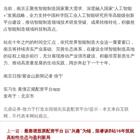
当前，南京正聚焦智能制造国家重大需求、深度融入国家“人工智能
+”发展战略，全力支持中国科学院工业人工智能研究所等高能级创新
平台建设，推动智能制造领域技术研发突破、成果转移转化，积极抢
占智能制造领域科技制高点。
站在十年之约的时间交汇点，依托世界智能制造大会这一重要窗口，
沪深300
4651.31
-6.85
-0.15%
南京将持续夯实产业基础、完善生态体系，在建设全球智能制造高地
的征程上稳步前行，充分展现推动产业强市建设、积极培育新质生产
力、推动高质量发展的生动实践，阔步奔赴下一个十年。
南京日报/紫金山新闻记者 徐宁
实习生 黄倩正规配资平台app
发布于：北京市
北证50
1122.88
+3.42
+0.30%
元鼎证券-致力于打造全国领先实盘配资平台!提示：本文来自互联
网，不代表本网站观点。
上一篇：
最靠谱股票配资平台 以“兴趣”为锚，陈睿谈B站16年筑就
高粘性生态与盈利新局