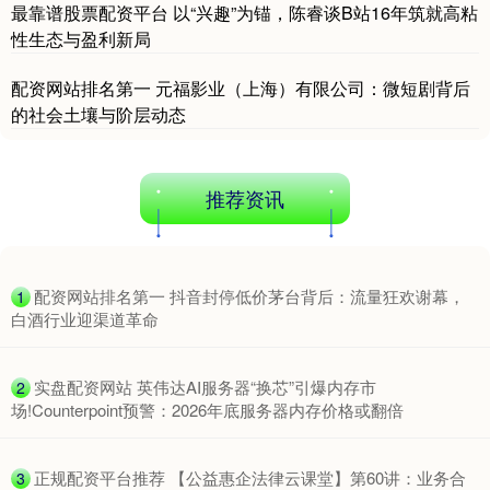
沪深300
4651.31
-6.85
-0.15%
最靠谱股票配资平台 以“兴趣”为锚，陈睿谈B站16年筑就高粘
性生态与盈利新局
配资网站排名第一 元福影业（上海）有限公司：微短剧背后
的社会土壤与阶层动态
推荐资讯
北证50
1122.88
+3.42
+0.30%
​配资网站排名第一 抖音封停低价茅台背后：流量狂欢谢幕，
1
白酒行业迎渠道革命
​实盘配资网站 英伟达AI服务器“换芯”引爆内存市
2
场!Counterpoint预警：2026年底服务器内存价格或翻倍
创业板指
3515.56
-19.58
-0.55%
​正规配资平台推荐 【公益惠企法律云课堂】第60讲：业务合
3