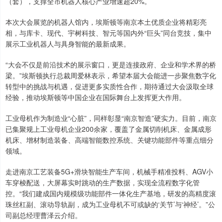
（套），支撑全市机器人核心产业增速超20%。
本次大会展览的机器人馆内，埃斯顿等南京本土优质企业将精彩亮
相，与库卡、现代、宇树科技、智元等国内外“巨头”同台竞技，集中
展示工业机器人与具身智能的最新成果。
“大会不仅是前沿技术的展示窗口，更是连接政府、企业和学术界的桥
梁。”埃斯顿执行总裁周爱林表示，希望本届大会能进一步聚焦数字化
转型中的挑战与机遇，促进更多实质性合作，期待通过大会汲取全球
经验，推动埃斯顿等中国企业在国际舞台上发挥更大作用。
工业母机作为制造业“心脏”，同样彰显“南京智造”硬实力。目前，南京
已集聚规上工业母机企业200余家，覆盖了金属切削机床、金属成形
机床、增材制造装备、高端智能数控系统、关键功能部件等重点细分
领域。
走进南京工艺装备5G+滑块智能生产车间，机械手精准投料、AGV小
车穿梭配送，大屏幕实时跳动的生产数据，实现全流程数字化管
控。“我们建成国内规模级功能部件一体化生产基地，研发的高精度滚
珠丝杠副、滚动导轨副，成为工业母机不可或缺的‘关节’与‘神经’。”公
司副总经理曹泽云介绍。