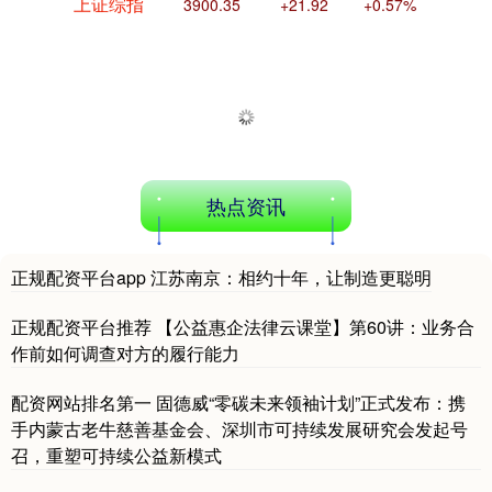
上证综指
3900.35
+21.92
+0.57%
热点资讯
深证成指
14110.12
-34.08
-0.24%
正规配资平台app 江苏南京：相约十年，让制造更聪明
正规配资平台推荐 【公益惠企法律云课堂】第60讲：业务合
作前如何调查对方的履行能力
配资网站排名第一 固德威“零碳未来领袖计划”正式发布：携
手内蒙古老牛慈善基金会、深圳市可持续发展研究会发起号
召，重塑可持续公益新模式