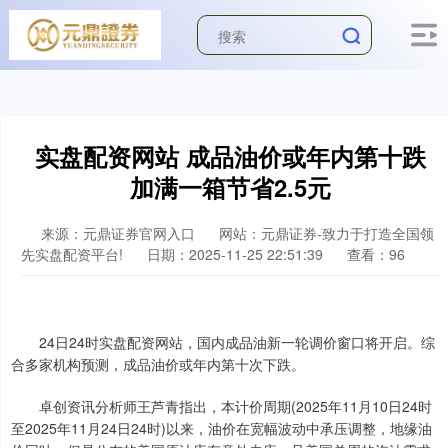
实盘配资网站 成品油价或年内第十跌
加满一箱节省2.5元
来源：元鼎证券官网入口
网站：元鼎证券-致力于打造全国领
先实盘配资平台!
日期：2025-11-25 22:51:39
查看：96
24日24时实盘配资网站，国内成品油新一轮调价窗口将开启。综
合多家机构预测，成品油价或年内第十次下跌。
卓创资讯分析师王芦青指出，本计价周期(2025年11月10日24时
至2025年11月24日24时)以来，油价在宽幅波动中承压调整，地缘油