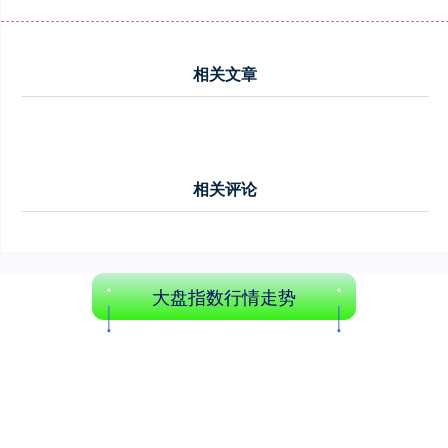
相关文章
相关评论
大盘指数行情走势